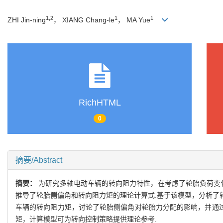
1,2
1
1
ZHI Jin-ning
， XIANG Chang-le
， MA Yue
RichHTML
0
摘要/Abstract
摘要：
为研究多轴电动车辆的转向阻力特性，在考虑了轮胎负荷变
推导了轮胎侧偏角和转向阻力矩的理论计算式.基于该模型，分析了
车辆的转向阻力矩，讨论了轮胎侧偏角对轮胎力分配的影响，并通过
矩，计算模型可为转向控制策略提供理论参考.