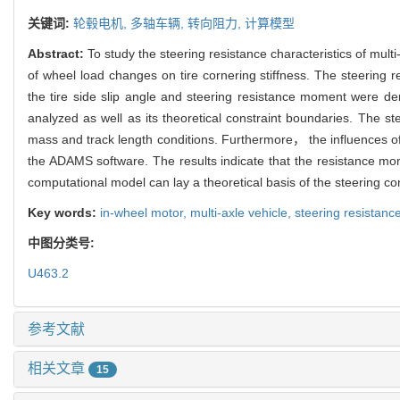
关键词:
轮毂电机,
多轴车辆,
转向阻力,
计算模型
Abstract:
To study the steering resistance characteristics of mul
of wheel load changes on tire cornering stiffness. The steering
the tire side slip angle and steering resistance moment were de
analyzed as well as its theoretical constraint boundaries. The 
mass and track length conditions. Furthermore， the influences of 
the ADAMS software. The results indicate that the resistance mom
computational model can lay a theoretical basis of the steering con
Key words:
in-wheel motor,
multi-axle vehicle,
steering resistanc
中图分类号:
U463.2
参考文献
相关文章
15