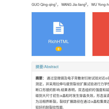
1
2
GUO Qing-qing
， WANG Jia-liang
， WU Yong-h
RichHTML
0
摘要/Abstract
摘要：
通过显微镜及电子背散射衍射试验对近α钛
测定，并采用拉伸与疲劳裂纹扩展试验进行力学
断口形貌的影响.结果表明，双态组织的强度和
碰到大尺寸初生α晶粒时发生穿晶失效，形态呈
为沿相界断裂，裂纹扩展路径在通过α晶粒集束
较好的耐裂纹性能.