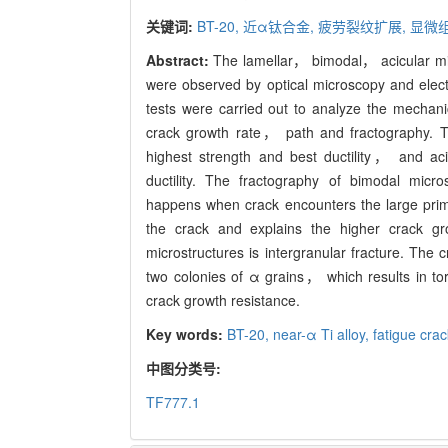
关键词:
BT-20,
近α钛合金,
疲劳裂纹扩展,
显微
Abstract:
The lamellar， bimodal， acicular mic
were observed by optical microscopy and electr
tests were carried out to analyze the mechanic
crack growth rate， path and fractography. T
highest strength and best ductility， and aci
ductility. The fractography of bimodal micro
happens when crack encounters the large primar
the crack and explains the higher crack gro
microstructures is intergranular fracture. The
two colonies of α grains， which results in to
crack growth resistance.
Key words:
BT-20,
near-α Ti alloy,
fatigue cra
中图分类号:
TF777.1