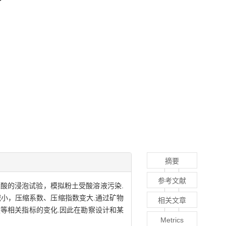
摘要
参考文献
盐酸的浸泡试验，模拟粉土受酸溶液污染.
小，压缩系数、压缩指数变大.通过矿物
相关文章
等相关指标的变化.因此在勘察设计和某
Metrics