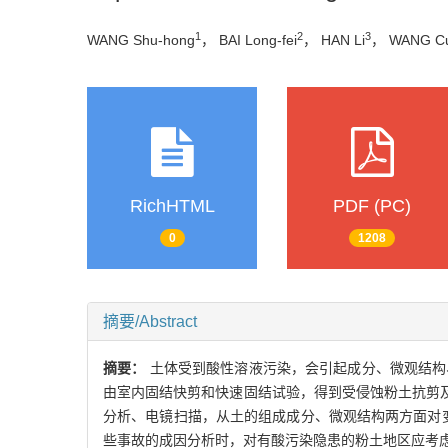
1
2
3
WANG Shu-hong
， BAI Long-fei
， HAN Li
， WANG Cu
RichHTML
PDF (PC)
0
1208
摘要/Abstract
摘要：
土体受到酸性溶液污染，会引起成分、微观结构、
由室内固结快剪和快速固结试验，得到受侵蚀粉土抗剪及
分析、电镜扫描，从土的组成成分、微观结构两方面对
些事故的成因分析时，对有酸污染隐患的粉土地区应考虑