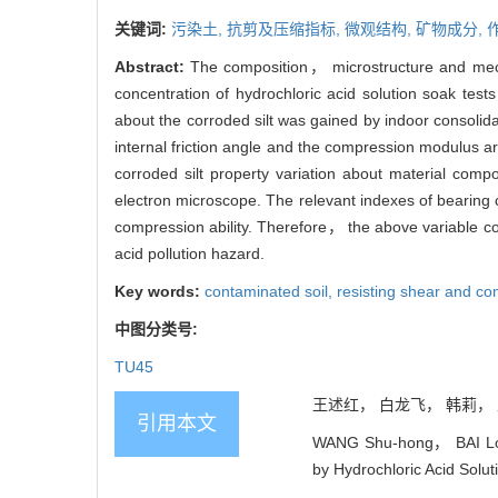
关键词:
污染土,
抗剪及压缩指标,
微观结构,
矿物成分,
Abstract:
The composition， microstructure and me
concentration of hydrochloric acid solution soak test
about the corroded silt was gained by indoor consolida
internal friction angle and the compression modulus 
corroded silt property variation about material comp
electron microscope. The relevant indexes of bearing c
compression ability. Therefore， the above variable con
acid pollution hazard.
Key words:
contaminated soil,
resisting shear and c
中图分类号:
TU45
王述红， 白龙飞， 韩莉， 王存
引用本文
WANG Shu-hong， BAI Long
by Hydrochloric Acid Solut