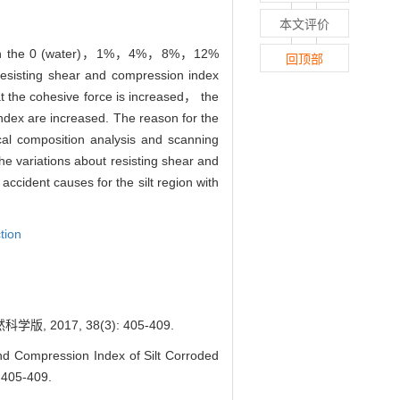
本文评价
Through the 0 (water)，1%，4%，8%，12%
回顶部
f resisting shear and compression index
at the cohesive force is increased， the
ndex are increased. The reason for the
ical composition analysis and scanning
he variations about resisting shear and
ccident causes for the silt region with
tion
17, 38(3): 405-409.
Compression Index of Silt Corroded
: 405-409.