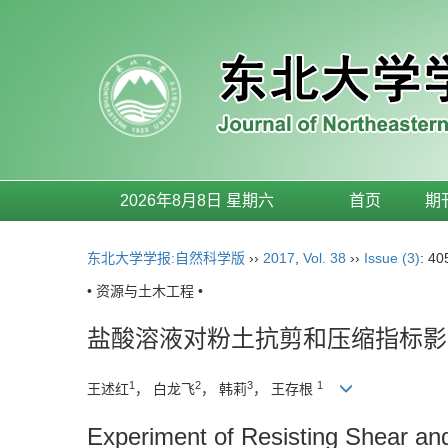
2026年8月8日 星期六
首页
期
东北大学学报:自然科学版
››
2017
,
Vol. 38
››
Issue (3)
: 40
• 资源与土木工程 •
盐酸溶液对粉土抗剪和压缩指标影
1
2
3
1
王述红
， 白龙飞
， 韩莉
， 王存根
Experiment of Resisting Shear and