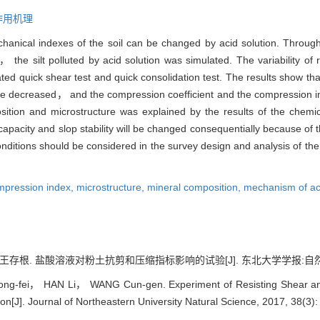
作用机理
chanical indexes of the soil can be changed by acid solution. 
s， the silt polluted by acid solution was simulated. The variability o
ted quick shear test and quick consolidation test. The results show th
are decreased， and the compression coefficient and the compression i
osition and microstructure was explained by the results of the chem
apacity and slop stability will be changed consequentially because of t
ditions should be considered in the survey design and analysis of the a
ompression index,
microstructure,
mineral composition,
mechanism of ac
根. 盐酸溶液对粉土抗剪和压缩指标影响的试验[J]. 东北大学学报:自然科学版, 20
-fei， HAN Li， WANG Cun-gen. Experiment of Resisting Shear and 
ion[J]. Journal of Northeastern University Natural Science, 2017, 38(3)