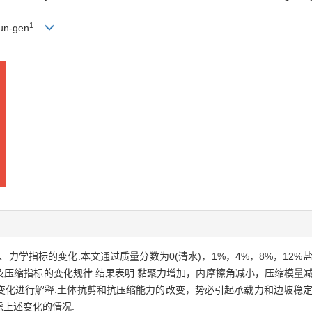
1
n-gen
力学指标的变化.本文通过质量分数为0(清水)，1%，4%，8%，12%
压缩指标的变化规律.结果表明:黏聚力增加，内摩擦角减小，压缩模量减
变化进行解释.土体抗剪和抗压缩能力的改变，势必引起承载力和边坡稳定
上述变化的情况.