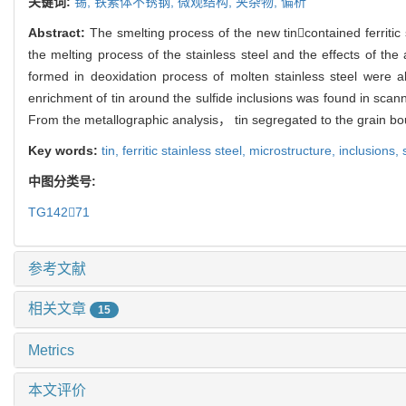
关键词:
锡,
铁素体不锈钢,
微观结构,
夹杂物,
偏析
Abstract:
The smelting process of the new tincontained ferritic 
the melting process of the stainless steel and the effects of the
formed in deoxidation process of molten stainless steel were al
enrichment of tin around the sulfide inclusions was found in scan
From the metallographic analysis， tin segregated to the grain b
Key words:
tin,
ferritic stainless steel,
microstructure,
inclusions,
中图分类号:
TG14271
参考文献
相关文章
15
Metrics
本文评价