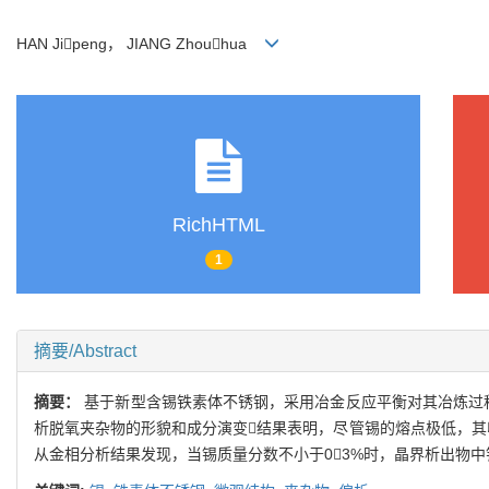
HAN Jipeng， JIANG Zhouhua
RichHTML
1
摘要/Abstract
摘要：
基于新型含锡铁素体不锈钢，采用冶金反应平衡对其冶炼过
析脱氧夹杂物的形貌和成分演变结果表明，尽管锡的熔点极低，其
从金相分析结果发现，当锡质量分数不小于03%时，晶界析出物