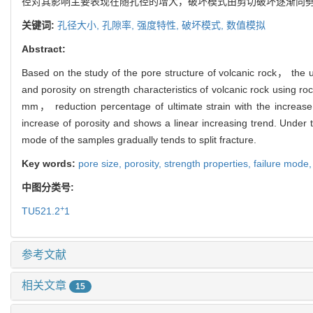
径对其影响主要表现在随孔径的增大，破坏模式由剪切破坏逐渐向劈
关键词:
孔径大小,
孔隙率,
强度特性,
破坏模式,
数值模拟
Abstract:
Based on the study of the pore structure of volcanic rock， the u
and porosity on strength characteristics of volcanic rock using r
mm， reduction percentage of ultimate strain with the increase 
increase of porosity and shows a linear increasing trend. Under
mode of the samples gradually tends to split fracture.
Key words:
pore size,
porosity,
strength properties,
failure mode
中图分类号:
+
TU521.2
1
参考文献
相关文章
15