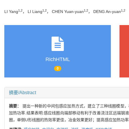
1,2
1,2
1,2
1,2
LI Yang
， LI Liang
， CHEN Yuan-yuan
， DENG An-yuan
RichHTML
0
摘要/Abstract
摘要：
提出一种新的中间包感应加热方式，建立了三种线圈模型，
加热功率.结果表明:感应线圈向端部移动有利于改善浇注区远端钢
圈，单侧U形线圈的热效率更佳，冶金效果更好；提高感应加热功率有