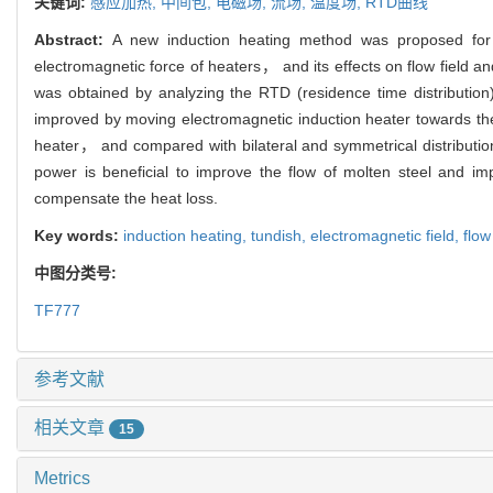
关键词:
感应加热,
中间包,
电磁场,
流场,
温度场,
RTD曲线
Abstract:
A new induction heating method was proposed for t
electromagnetic force of heaters， and its effects on flow field a
was obtained by analyzing the RTD (residence time distribution) 
improved by moving electromagnetic induction heater towards the
heater， and compared with bilateral and symmetrical distribution
power is beneficial to improve the flow of molten steel and i
compensate the heat loss.
Key words:
induction heating,
tundish,
electromagnetic field,
flow
中图分类号:
TF777
参考文献
相关文章
15
Metrics