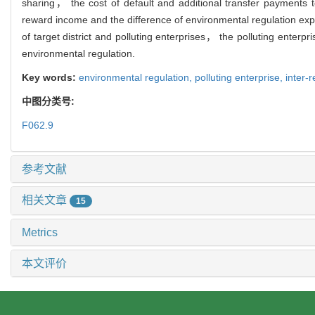
sharing， the cost of default and additional transfer payments t
reward income and the difference of environmental regulation expen
of target district and polluting enterprises， the polluting enterpri
environmental regulation.
Key words:
environmental regulation,
polluting enterprise,
inter-r
中图分类号:
F062.9
参考文献
相关文章
15
Metrics
本文评价