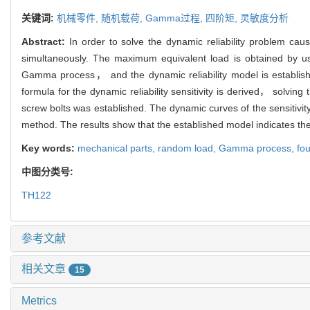
关键词:
机械零件,
随机载荷,
Gamma过程,
四阶矩,
灵敏度分析
Abstract:
In order to solve the dynamic reliability problem c
simultaneously. The maximum equivalent load is obtained by us
Gamma process， and the dynamic reliability model is establish
formula for the dynamic reliability sensitivity is derived， solving
screw bolts was established. The dynamic curves of the sensitivi
method. The results show that the established model indicates the r
Key words:
mechanical parts,
random load,
Gamma process,
fo
中图分类号:
TH122
参考文献
相关文章
15
Metrics