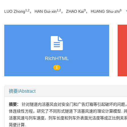
1,2
1,2
3
3
LUO Zhong
， HAN Gui-xin
， ZHAO Kai
， HUANG Shu-zhi
RichHTML
1
摘要/Abstract
摘要：
针对隧道内活塞风会对安全门和广告灯箱等引起破坏的问题
体连续性方程，研究了不同形式隧道下活塞风速的理论计算模型. 并
活塞风速与列车速度、列车长度和列车外表面光洁度等成正比例关系
简便计算.