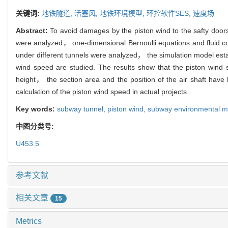
关键词:
地铁隧道,
活塞风,
地铁环境模型,
环控软件SES,
速度场
Abstract:
To avoid damages by the piston wind to the safty door
were analyzed， one-dimensional Bernoulli equations and fluid co
under different tunnels were analyzed， the simulation model estab
wind speed are studied. The results show that the piston wind s
height， the section area and the position of the air shaft have 
calculation of the piston wind speed in actual projects.
Key words:
subway tunnel,
piston wind,
subway environmental m
中图分类号:
U453.5
参考文献
相关文章
15
Metrics