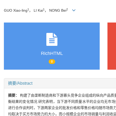
1
1
2
GUO Xiao-ling
， LI Kai
， NONG Bei
RichHTML
0
摘要/Abstract
摘要：
构建了由垄断制造商和下游寡头竞争企业组成的纵向产品质
衡结果的变化情况.研究表明，当下游不同质量水平的企业均无市场
进行合作谈判时，下游两家企业的批发价格和零售价格均随市场势力
均取决于买方市场势力的大小，而小规模企业的市场销量与利润收益