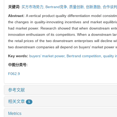
关键词:
买方市场势力,
Bertrand竞争,
质量创新,
创新激励,
合作谈
Abstract:
A vertical product quality differentiation model cons
the changes in quality-innovating incentives and market equilibr
had market power. Research showed that when downstream enterpri
innovation enthusiasm of its competitors. When a downstream la
the retail prices of the two downstream enterprises will decline
two downstream companies all depend on buyers’ market power whil
Key words:
buyers’ market power,
Bertrand competition,
quality 
中图分类号:
F062.9
参考文献
相关文章
5
Metrics