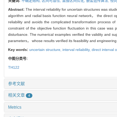
关键词:
不确定结构,
区间可靠性,
直接区间优化,
嵌套遗传算法,
径
Abstract:
The interval reliability for uncertain structures was st
algorithm and radial basis function neural network， the direct o
reliability and avoids the complicated transformation process o
constraint of the objective function fluctuation in this case was
disturbance. The numerical examples verified the validity and sup
parameters， whose results verified its feasibility and engineering
Key words:
uncertain structure,
interval reliability,
direct interval 
中图分类号:
TH122
参考文献
相关文章
4
Metrics