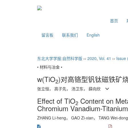
2026年8月8日 星期六
首页
留言板
联系我们
English
东北大学学报:自然科学版
››
2020
,
Vol. 41
››
Issue 
• 材料与冶金 •
w(TiO
)对高铬型钒钛磁铁矿
2
张立恒， 高子先， 汤卫东， 薛向欣
Effect of TiO
Content on Meta
2
Chromium Vanadium-Titanium 
ZHANG Li-heng， GAO Zi-xian， TANG Wei-don