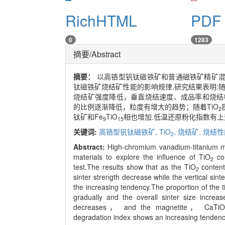
RichHTML
PDF 
0
1283
摘要/Abstract
摘要：
以高铬型钒钛磁铁矿和普通磁铁矿精矿混
钛磁铁矿烧结矿性能的影响规律.研究结果表明:随
烧结矿强度降低，垂直烧结速度、成品率和烧结
的比例逐渐降低，粒度有增大的趋势；随着TiO
2
钛矿和Fe
TiO
相也增加.低温还原粉化指数有上
9
15
关键词:
高铬型钒钛磁铁矿,
TiO
,
烧结矿,
烧结性
2
Abstract:
High-chromium vanadium-titanium m
materials to explore the influence of TiO
con
2
test.The results show that as the TiO
content
2
sinter strength decrease while the vertical sin
the increasing tendency.The proportion of the 
gradually and the overall sinter size increa
decreases， and the magnetite， CaTiO
degradation index shows an increasing tendency