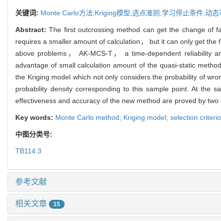
关键词:
Monte Carlo方法;Kriging模型;选点准则;学习停止条件;
Abstract:
The first outcrossing method can get the change of fa
requires a smaller amount of calculation， but it can only get the 
above problems， AK-MCS-T， a time-dependent reliability ana
advantage of small calculation amount of the quasi-static method
the Kriging model which not only considers the probability of w
probability density corresponding to this sample point. At th
effectiveness and accuracy of the new method are proved by two 
Key words:
Monte Carlo method; Kriging model; selection criterion
中图分类号:
TB114.3
参考文献
相关文章
15