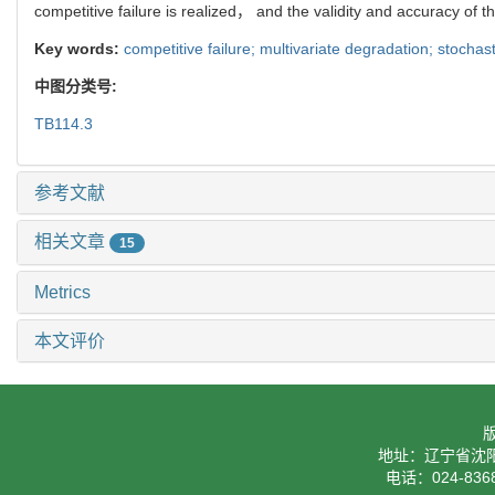
competitive failure is realized， and the validity and accuracy of t
Key words:
competitive failure; multivariate degradation; stocha
中图分类号:
TB114.3
参考文献
相关文章
15
Metrics
本文评价
地址：辽宁省沈阳
电话：024-8368