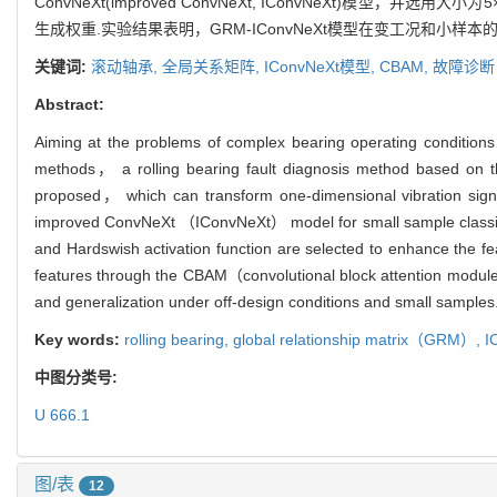
ConvNeXt(improved ConvNeXt, IConvNeXt)模
生成权重.实验结果表明，GRM-IConvNeXt模型在变工况和小
关键词:
滚动轴承,
全局关系矩阵,
IConvNeXt模型,
CBAM,
故障诊断
Abstract:
Aiming at the problems of complex bearing operating conditions，
methods， a rolling bearing fault diagnosis method based on 
proposed， which can transform one-dimensional vibration signa
improved ConvNeXt （IConvNeXt） model for small sample classifica
and Hardswish activation function are selected to enhance the 
features through the CBAM（convolutional block attention modul
and generalization under off-design conditions and small samples
Key words:
rolling bearing,
global relationship matrix（GRM）,
I
中图分类号:
U 666.1
图/表
12