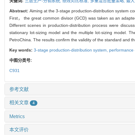
关键词:
三层生产-分销系统,
绩效对比标准,
多重混合批量策略,
最大
Abstract:
Aiming at the 3-stage production-distribution system c
First， the great common divisor (GCD) was taken as an adapted 
Different scenes in production-distribution process were discus
stationary lot-sizing model and the multiple lot-sizing model
PetroChina. The results confirm the validity of the standard and t
Key words:
3-stage production-distribution system,
performance 
中图分类号:
C931
参考文献
相关文章
4
Metrics
本文评价