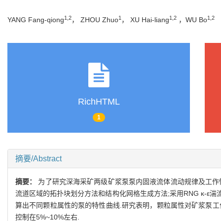
1,2
1
1,2
1,2
YANG Fang-qiong
， ZHOU Zhuo
， XU Hai-liang
，WU Bo
RichHTML
1
摘要/Abstract
摘要：
为了研究深海采矿两级矿浆泵泵内固液流体流动规律及工作
流道区域的拓扑块划分方法和结构化网格生成方法;采用RNG κ-
算出不同颗粒属性的泵的特性曲线.研究表明，颗粒属性对矿浆泵工
控制在5%~10%左右.