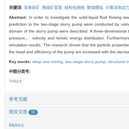
关键词:
深海采矿,
两级矿浆泵,
结构化网格,
数值模拟,
计算流体动
Abstract:
In order to investigate the solid-liquid fluid flowi
prediction to the two-stage slurry pump were conducted by using
domain of the slurry pump were described. A three-dimensional t
pressure， velocity and kinetic energy distribution. Furthermo
simulation results. The research shows that the particle propert
the head and efficiency of the pump are increased with the decrease
Key words:
deep-sea mining,
two-stage slurry pump,
structural 
中图分类号:
TH313
参考文献
相关文章
15
Metrics