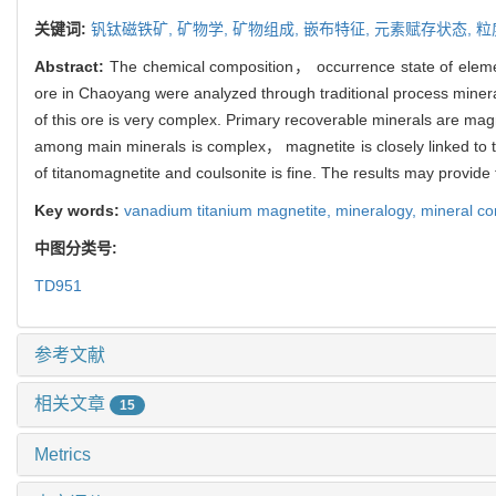
关键词:
钒钛磁铁矿,
矿物学,
矿物组成,
嵌布特征,
元素赋存状态,
粒
Abstract:
The chemical composition， occurrence state of elemen
ore in Chaoyang were analyzed through traditional process mine
of this ore is very complex. Primary recoverable minerals are ma
among main minerals is complex， magnetite is closely linked to ti
of titanomagnetite and coulsonite is fine. The results may provide 
Key words:
vanadium titanium magnetite,
mineralogy,
mineral co
中图分类号:
TD951
参考文献
相关文章
15
Metrics