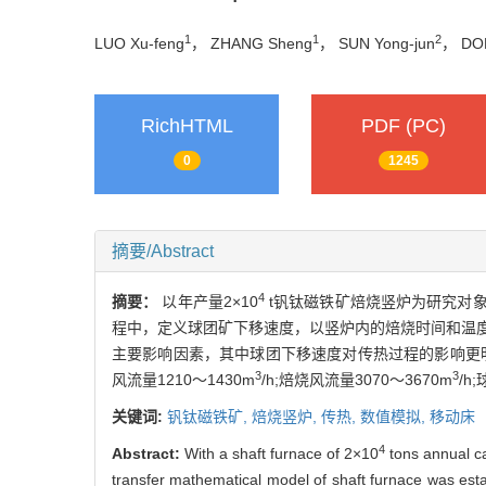
1
1
2
LUO Xu-feng
， ZHANG Sheng
， SUN Yong-jun
， DO
RichHTML
PDF (PC)
0
1245
摘要/Abstract
4
摘要：
以年产量2×10
t钒钛磁铁矿焙烧竖炉为研究对象，建
程中，定义球团矿下移速度，以竖炉内的焙烧时间和温度
主要影响因素，其中球团下移速度对传热过程的影响更明显
3
3
风流量1210～1430m
/h;焙烧风流量3070～3670m
/h
关键词:
钒钛磁铁矿,
焙烧竖炉,
传热,
数值模拟,
移动床
4
Abstract:
With a shaft furnace of 2×10
tons annual ca
transfer mathematical model of shaft furnace was esta