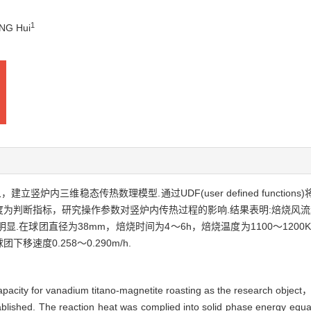
1
NG Hui
立竖炉内三维稳态传热数理模型.通过UDF(user defined functi
为判断指标，研究操作参数对竖炉内传热过程的影响.结果表明:焙烧风流
.在球团直径为38mm，焙烧时间为4～6h，焙烧温度为1100～120
;球团下移速度0.258～0.290m/h.
pacity for vanadium titano-magnetite roasting as the research object，
blished. The reaction heat was complied into solid phase energy equat