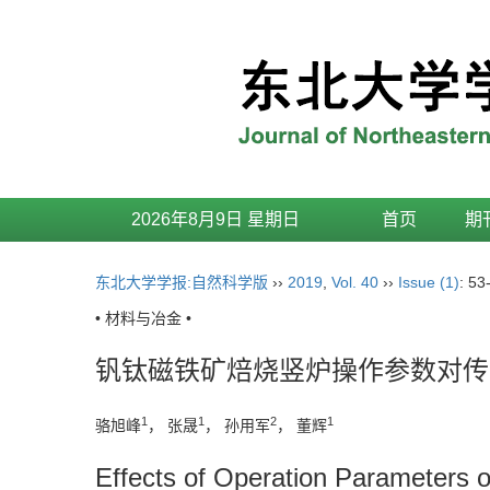
2026年8月9日 星期日
首页
期
东北大学学报:自然科学版
››
2019
,
Vol. 40
››
Issue (1)
: 53
• 材料与冶金 •
钒钛磁铁矿焙烧竖炉操作参数对传
1
1
2
1
骆旭峰
， 张晟
， 孙用军
， 董辉
Effects of Operation Parameters 