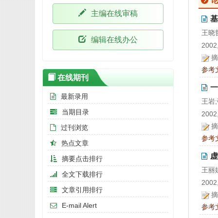
主编在线审稿
基
王晓
编辑在线办公
2002,
摘
参考
在线期刊
一
最新录用
王岩
当期目录
2002,
摘
过刊浏览
参考
热点文章
虚
摘要点击排行
王丽
全文下载排行
2002,
文章引用排行
摘
E-mail Alert
参考