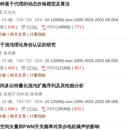
种基于代理的动态价格模型及算法
翼;王光兴
 23 (
8
): 726-729. DOI:
10.12068/j.issn.1005-3026.2002.08.004
要
(
530
)
HTML
PDF
(148KB) (
773
)
文献
|
相关文章
|
计量指标
于混沌理论身份认证的研究
才;朱伟勇
 23 (
8
): 730-732. DOI:
10.12068/j.issn.1005-3026.2002.08.005
要
(
402
)
HTML
PDF
(121KB) (
957
)
文献
|
相关文章
|
计量指标
间多比特量化混沌扩频序列及其性能分析
良;吴艳芹;刘向东;朱伟勇
 23 (
8
): 733-737. DOI:
10.12068/j.issn.1005-3026.2002.08.006
要
(
496
)
HTML
PDF
(185KB) (
870
)
文献
|
相关文章
|
计量指标
空间矢量和PWM开关频率对异步电机噪声的影响