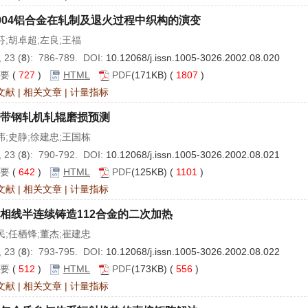
004铝合金在轧制及退火过程中织构的演变
芬;胡卓超;左良;王福
 23 (
8
): 786-789. DOI:
10.12068/j.issn.1005-3026.2002.08.020
要
(
727
)
HTML
PDF
(171KB) (
1807
)
文献
|
相关文章
|
计量指标
带钢轧机轧辊磨损预测
伟;史静;徐建忠;王国栋
 23 (
8
): 790-792. DOI:
10.12068/j.issn.1005-3026.2002.08.021
要
(
642
)
HTML
PDF
(125KB) (
1101
)
文献
|
相关文章
|
计量指标
相线半连续铸造112合金的二次加热
民;任栖锋;董杰;崔建忠
 23 (
8
): 793-795. DOI:
10.12068/j.issn.1005-3026.2002.08.022
要
(
512
)
HTML
PDF
(173KB) (
556
)
文献
|
相关文章
|
计量指标