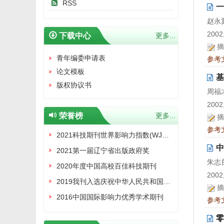
RSS
一
赵永
2002,
下载中心
更多...
摘
青年编委申请表
参考
论文模板
基
版权协议书
周福
2002,
荣誉榜
更多...
摘
参考
2021科技期刊世界影响力指数(WJCI)报告收录证书
中
2021第一届辽宁省出版政府奖
朱志
2020年度中国高校百佳科技期刊
2002,
2019我刊入选庆祝中华人民共和国成立70周年精品期刊展
摘
2016中国国际影响力优秀学术期刊
参考
零