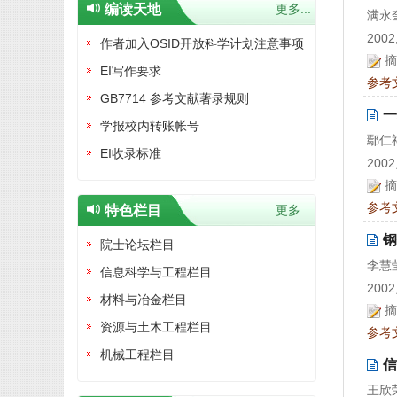
编读天地
更多...
满永
2002,
作者加入OSID开放科学计划注意事项
摘
EI写作要求
参考
GB7714 参考文献著录规则
一
学报校内转账帐号
鄢仁
EI收录标准
2002,
摘
参考
特色栏目
更多...
钢
院士论坛栏目
李慧
信息科学与工程栏目
2002,
材料与冶金栏目
摘
资源与土木工程栏目
参考
机械工程栏目
信
王欣