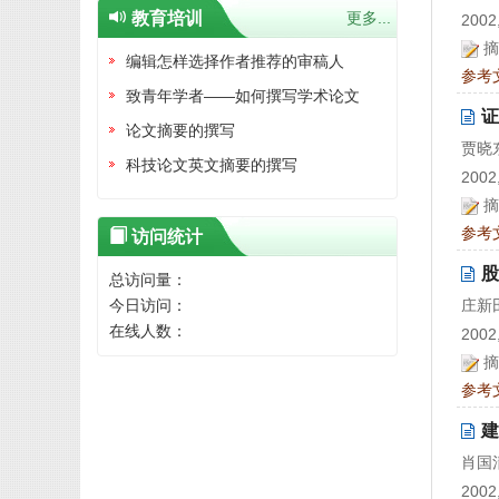
教育培训
更多...
2002,
摘
编辑怎样选择作者推荐的审稿人
参考
致青年学者——如何撰写学术论文
证
论文摘要的撰写
贾晓
科技论文英文摘要的撰写
2002,
摘
参考
访问统计
股
总访问量：
今日访问：
庄新
在线人数：
2002,
摘
参考
建
肖国
2002,