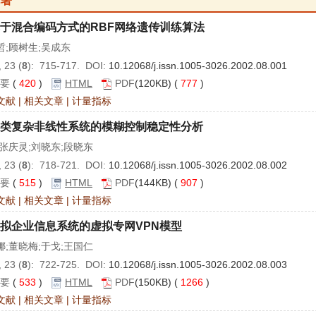
论著
于混合编码方式的RBF网络遗传训练算法
哲;顾树生;吴成东
 23 (
8
): 715-717. DOI:
10.12068/j.issn.1005-3026.2002.08.001
要
(
420
)
HTML
PDF
(120KB) (
777
)
文献
|
相关文章
|
计量指标
类复杂非线性系统的模糊控制稳定性分析
;张庆灵;刘晓东;段晓东
 23 (
8
): 718-721. DOI:
10.12068/j.issn.1005-3026.2002.08.002
要
(
515
)
HTML
PDF
(144KB) (
907
)
文献
|
相关文章
|
计量指标
拟企业信息系统的虚拟专网VPN模型
娜;董晓梅;于戈;王国仁
 23 (
8
): 722-725. DOI:
10.12068/j.issn.1005-3026.2002.08.003
要
(
533
)
HTML
PDF
(150KB) (
1266
)
文献
|
相关文章
|
计量指标