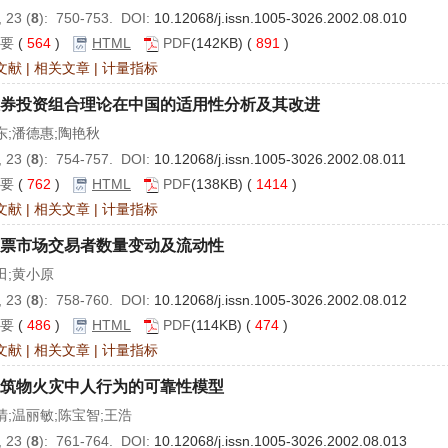
 23 (
8
): 750-753. DOI:
10.12068/j.issn.1005-3026.2002.08.010
要
(
564
)
HTML
PDF
(142KB) (
891
)
文献
|
相关文章
|
计量指标
券投资组合理论在中国的适用性分析及其改进
东;潘德惠;陶艳秋
 23 (
8
): 754-757. DOI:
10.12068/j.issn.1005-3026.2002.08.011
要
(
762
)
HTML
PDF
(138KB) (
1414
)
文献
|
相关文章
|
计量指标
票市场交易者数量变动及流动性
田;黄小原
 23 (
8
): 758-760. DOI:
10.12068/j.issn.1005-3026.2002.08.012
要
(
486
)
HTML
PDF
(114KB) (
474
)
文献
|
相关文章
|
计量指标
筑物火灾中人行为的可靠性模型
清;温丽敏;陈宝智;王浩
 23 (
8
): 761-764. DOI:
10.12068/j.issn.1005-3026.2002.08.013