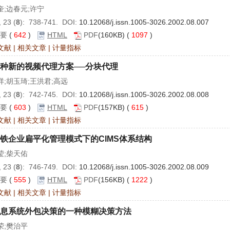
奎;边春元;许宁
 23 (
8
): 738-741. DOI:
10.12068/j.issn.1005-3026.2002.08.007
要
(
642
)
HTML
PDF
(160KB) (
1097
)
文献
|
相关文章
|
计量指标
种新的视频代理方案──分块代理
祥;胡玉琦;王洪君;高远
 23 (
8
): 742-745. DOI:
10.12068/j.issn.1005-3026.2002.08.008
要
(
603
)
HTML
PDF
(157KB) (
615
)
文献
|
相关文章
|
计量指标
铁企业扁平化管理模式下的CIMS体系结构
莹;柴天佑
 23 (
8
): 746-749. DOI:
10.12068/j.issn.1005-3026.2002.08.009
要
(
555
)
HTML
PDF
(156KB) (
1222
)
文献
|
相关文章
|
计量指标
息系统外包决策的一种模糊决策方法
荣;樊治平