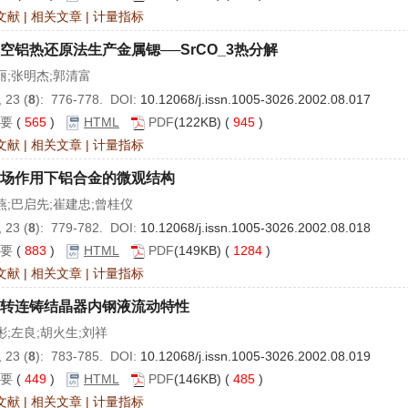
文献
|
相关文章
|
计量指标
空铝热还原法生产金属锶──SrCO_3热分解
丽;张明杰;郭清富
 23 (
8
): 776-778. DOI:
10.12068/j.issn.1005-3026.2002.08.017
要
(
565
)
HTML
PDF
(122KB) (
945
)
文献
|
相关文章
|
计量指标
场作用下铝合金的微观结构
燕;巴启先;崔建忠;曾桂仪
 23 (
8
): 779-782. DOI:
10.12068/j.issn.1005-3026.2002.08.018
要
(
883
)
HTML
PDF
(149KB) (
1284
)
文献
|
相关文章
|
计量指标
转连铸结晶器内钢液流动特性
彬;左良;胡火生;刘祥
 23 (
8
): 783-785. DOI:
10.12068/j.issn.1005-3026.2002.08.019
要
(
449
)
HTML
PDF
(146KB) (
485
)
文献
|
相关文章
|
计量指标