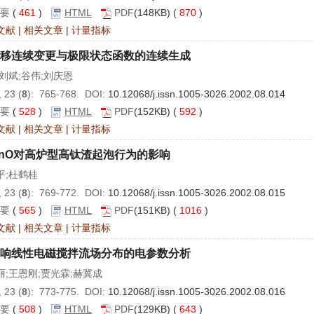
要
(
461
)
HTML
PDF
(148KB) (
870
)
文献
|
相关文章
|
计量指标
移连续变更与极限状态函数的连续生成
;刘斌;谷伟;刘庆恩
 23 (
8
): 765-768. DOI:
10.12068/j.issn.1005-3026.2002.08.014
要
(
528
)
HTML
PDF
(152KB) (
592
)
文献
|
相关文章
|
计量指标
nO对高炉型高钛渣起泡行为的影响
平;杜鹤桂
 23 (
8
): 769-772. DOI:
10.12068/j.issn.1005-3026.2002.08.015
要
(
565
)
HTML
PDF
(151KB) (
1016
)
文献
|
相关文章
|
计量指标
响线性电磁搅拌流场分布的电参数分析
丽;王恩刚;贾光霖;赫冀成
 23 (
8
): 773-775. DOI:
10.12068/j.issn.1005-3026.2002.08.016
要
(
508
)
HTML
PDF
(129KB) (
643
)