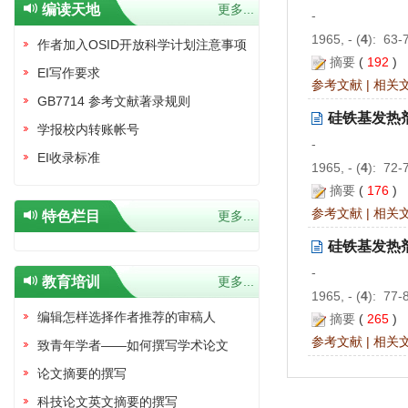
编读天地
更多...
-
1965, - (
4
): 63-
作者加入OSID开放科学计划注意事项
摘要
(
192
)
EI写作要求
参考文献
|
相关
GB7714 参考文献著录规则
硅铁基发热
学报校内转账帐号
-
EI收录标准
1965, - (
4
): 72-
摘要
(
176
)
参考文献
|
相关
特色栏目
更多...
硅铁基发热
-
教育培训
更多...
1965, - (
4
): 77-
编辑怎样选择作者推荐的审稿人
摘要
(
265
)
参考文献
|
相关
致青年学者——如何撰写学术论文
论文摘要的撰写
科技论文英文摘要的撰写