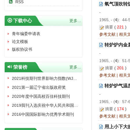
RSS
氧气顶吹转
-
1965, - (
4
): 44-
下载中心
更多...
摘要
(
221
)
青年编委申请表
参考文献
|
相关
论文模板
转炉炉内金
版权协议书
-
1965, - (
4
): 51-
荣誉榜
更多...
摘要
(
201
)
参考文献
|
相关
2021科技期刊世界影响力指数(WJCI)报告收录证书
转炉炉气温
2021第一届辽宁省出版政府奖
-
2020年度中国高校百佳科技期刊
1965, - (
4
): 57-
2019我刊入选庆祝中华人民共和国成立70周年精品期刊展
摘要
(
174
)
2016中国国际影响力优秀学术期刊
参考文献
|
相关
用上小下大