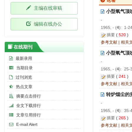
论著
主编在线审稿
小型氧气顶
-
编辑在线办公
1965, - (
4
): 1-2
摘要
(
520
)
参考文献
|
相关
在线期刊
小型氧气顶
最新录用
-
当期目录
1965, - (
4
): 25-
摘要
(
241
)
过刊浏览
参考文献
|
相关
热点文章
转炉烟尘的
摘要点击排行
-
全文下载排行
1965, - (
4
): 35-
文章引用排行
摘要
(
265
)
E-mail Alert
参考文献
|
相关