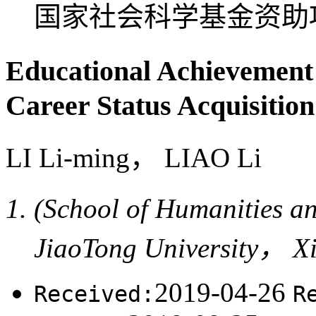
国家社会科学基金资助项目(
Educational Achievement
Career Status Acquisition
LI Li-ming， LIAO Li
(School of Humanities a
JiaoTong University， X
2019-04-26
Received:
R