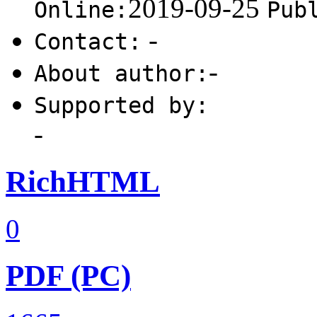
2019-09-25
Online:
Pub
-
Contact:
-
About author:
Supported by:
-
RichHTML
0
PDF (PC)