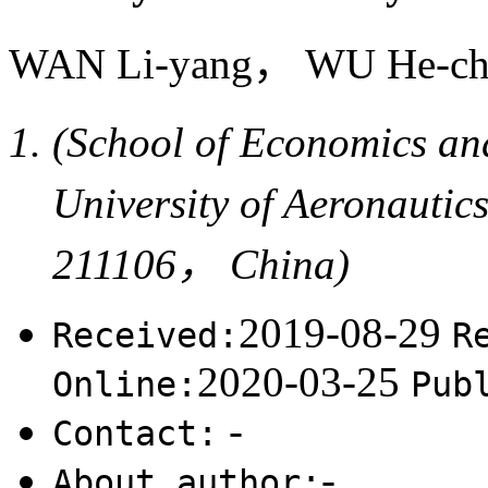
WAN Li-yang， WU He-
(School of Economics 
University of Aeronauti
211106， China)
2019-08-29
Received:
R
2020-03-25
Online:
Pub
-
Contact:
-
About author: