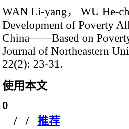
WAN Li-yang， WU He-cheng
Development of Poverty All
China——Based on Poverty V
Journal of Northeastern Uni
22(2): 23-31.
使用本文
0
/
/
推荐