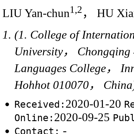
1,2
LIU Yan-chun
， HU Xia
(1. College of Internati
University， Chongqing 
Languages College， Inn
Hohhot 010070， China
2020-01-20
Received:
R
2020-09-25
Online:
Pub
-
Contact: