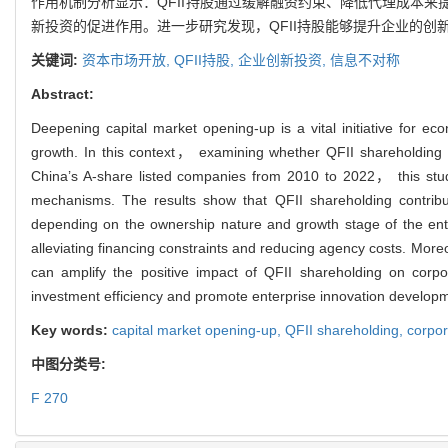
作用机制分析显示：QFII持股通过缓解融资约束、降低代理成本来
新投资的促进作用。进一步研究发现，QFII持股能够提升企业的创
关键词:
资本市场开放,
QFII持股,
企业创新投资,
信息不对称
Abstract:
Deepening capital market opening-up is a vital initiative for e
growth. In this context， examining whether QFII shareholding 
China’s A-share listed companies from 2010 to 2022， this stud
mechanisms. The results show that QFII shareholding contribut
depending on the ownership nature and growth stage of the ent
alleviating financing constraints and reducing agency costs. Mor
can amplify the positive impact of QFII shareholding on corpo
investment efficiency and promote enterprise innovation develop
Key words:
capital market opening-up,
QFII shareholding,
corpor
中图分类号:
F 270