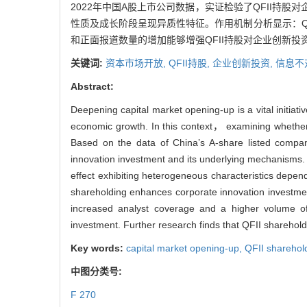
2022年中国A股上市公司数据，实证检验了QFII持
性质及成长阶段呈现异质性特征。作用机制分析显示：Q
和正面报道数量的增加能够增强QFII持股对企业创新投
关键词:
资本市场开放,
QFII持股,
企业创新投资,
信息不
Abstract:
Deepening capital market opening-up is a vital initiat
economic growth. In this context， examining whether
Based on the data of China’s A-share listed compa
innovation investment and its underlying mechanisms. 
effect exhibiting heterogeneous characteristics depe
shareholding enhances corporate innovation investmen
increased analyst coverage and a higher volume of
investment. Further research finds that QFII sharehol
Key words:
capital market opening-up,
QFII sharehol
中图分类号:
F 270