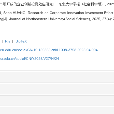
市场开放的企业创新投资效应研究[J]. 东北大学学报（社会科学版）, 2025, 27(
, Shan HUANG. Research on Corporate Innovation Investment Effect
[J]. Journal of Northeastern University(Social Science), 2025, 27(4): 
|
Ris
|
BibTeX
neu.edu.cn/social/CN/10.15936/j.cnki.1008-3758.2025.04.004
eu.edu.cn/social/CN/Y2025/V27/I4/24