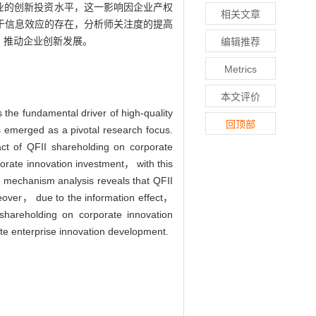
企业的创新投资水平，这一影响因企业产权
相关文章
于信息效应的存在，分析师关注度的提高
，推动企业创新发展。
编辑推荐
Metrics
本文评价
 the fundamental driver of high-quality
回顶部
 emerged as a pivotal research focus.
ct of QFII shareholding on corporate
orate innovation investment， with this
e mechanism analysis reveals that QFII
reover， due to the information effect，
shareholding on corporate innovation
te enterprise innovation development.