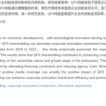
股对企业创新投资的影响及作用机制。研究结果表明：QFII持股有助于提高
FII持股通过缓解融资约束、降低代理成本来提高企业创新投资水平；由
资的促进作用。进一步研究发现，QFII持股能够提升企业的创新投资效率
对称
ive for economic development， with technological innovation serving as
 QFII shareholding can stimulate corporate innovation investment has
nies from 2010 to 2022， this study empirically examined the impa
The results show that QFII shareholding contributes to enhancing corp
nding on the ownership nature and growth stage of the enterprises. Th
t by alleviating financing constraints and reducing agency costs. Mo
 positive media coverage can amplify the positive impact of QFII 
ding can enhance corporate innovation investment efficiency and promo
ding,
corporate innovation investment,
information asymmetry