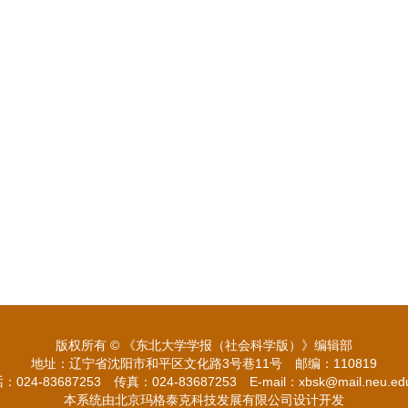
版权所有 © 《东北大学学报（社会科学版）》编辑部
地址：辽宁省沈阳市和平区文化路3号巷11号 邮编：110819
：024-83687253 传真：024-83687253 E-mail：
xbsk@mail.neu.ed
本系统由北京玛格泰克科技发展有限公司设计开发