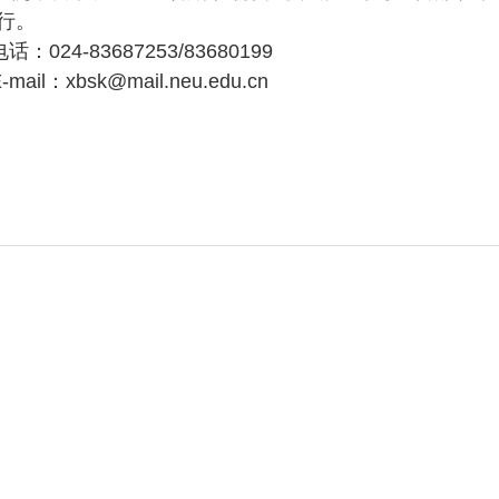
行。
024-83687253/83680199
-mail：xbsk@mail.neu.edu.cn