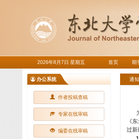
2026年8月7日 星期五
首页
期
办公系统
通
作者投稿查稿
为进
专家在线审稿
《东
过新
编委在线审稿