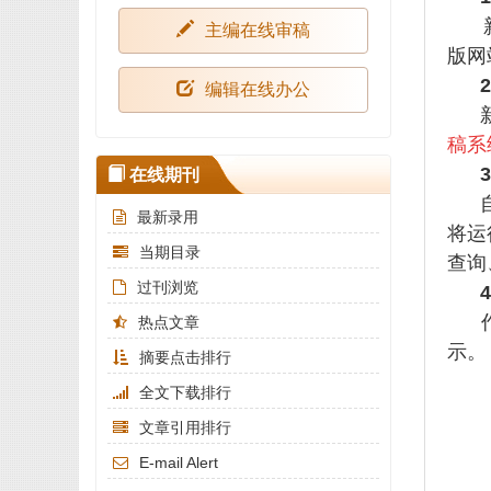
主编在线审稿
版网
编辑在线办公
新版
稿系
在线期刊
自2
最新录用
将运
当期目录
查询
过刊浏览
热点文章
示。
摘要点击排行
全文下载排行
文章引用排行
E-mail Alert