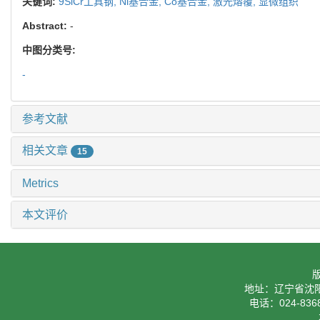
关键词:
9SiCr工具钢,
Ni基合金,
Co基合金,
激光熔覆,
显微组织
Abstract:
-
中图分类号:
-
参考文献
相关文章
15
Metrics
本文评价
地址：辽宁省沈阳
电话：024-8368