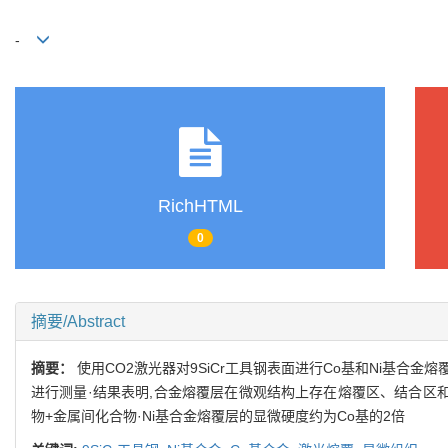
-
RichHTML
0
摘要/Abstract
摘要：
使用CO2激光器对9SiCr工具钢表面进行Co基和Ni基
进行测量·结果表明,合金熔覆层在微观结构上存在熔覆区、结合区和
物+金属间化合物·Ni基合金熔覆层的显微硬度约为Co基的2倍