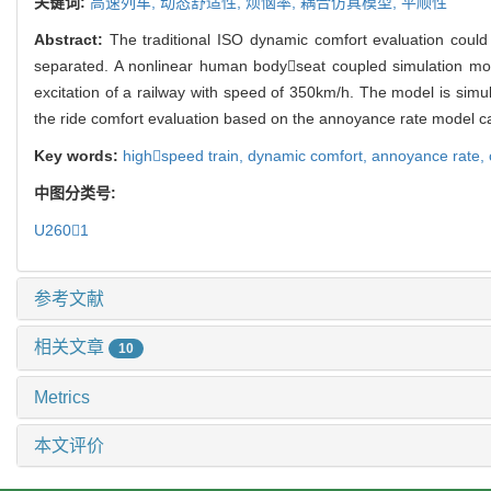
关键词:
高速列车,
动态舒适性,
烦恼率,
耦合仿真模型,
平顺性
Abstract:
The traditional ISO dynamic comfort evaluation could
separated. A nonlinear human bodyseat coupled simulation mod
excitation of a railway with speed of 350km/h. The model is simu
the ride comfort evaluation based on the annoyance rate model ca
Key words:
highspeed train,
dynamic comfort,
annoyance rate,
中图分类号:
U2601
参考文献
相关文章
10
Metrics
本文评价