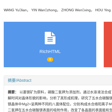
WANG Yulian， YIN Wanzhong， ZHONG Wenxing， HOU Yi
RichHTML
0
摘要/Abstract
摘要：
以菱镁矿为原料，磷酸二氢钾为添加剂，通过水溶液法合成了
解时间对晶体形貌的影响，分析了其形成机理，研究了五水合碳酸镁的晶体
镁晶体中Mg2+呈两种不同的八面体配位，分别构成水合络阳离子Mg(H2O)2+
二氢钾在五水合碳酸镁表面的吸附作用，改变了各晶面的表面能和生