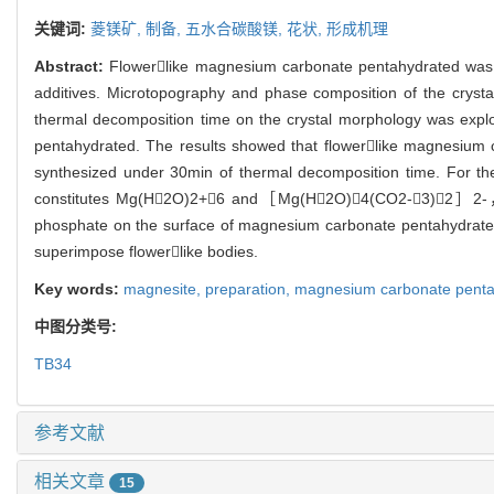
关键词:
菱镁矿,
制备,
五水合碳酸镁,
花状,
形成机理
Abstract:
Flowerlike magnesium carbonate pentahydrated was
additives. Microtopography and phase composition of the crys
thermal decomposition time on the crystal morphology was expl
pentahydrated. The results showed that flowerlike magnesiu
synthesized under 30min of thermal decomposition time. For t
constitutes Mg(H2O)2+6 and［Mg(H2O)4(CO2-3)2］2-， an
phosphate on the surface of magnesium carbonate pentahydrated 
superimpose flowerlike bodies.
Key words:
magnesite,
preparation,
magnesium carbonate penta
中图分类号:
TB34
参考文献
相关文章
15