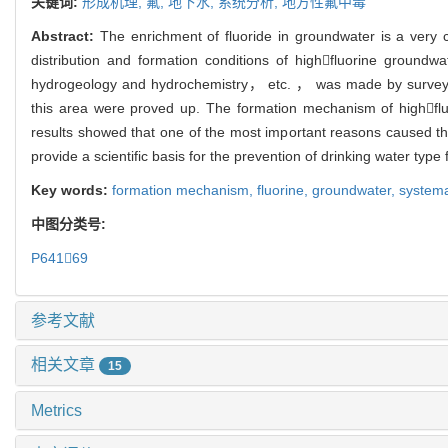
关键词:
形成机理,
氟,
地下水,
系统分析,
地方性氟中毒
Abstract:
The enrichment of fluoride in groundwater is a very
distribution and formation conditions of highfluorine gro
hydrogeology and hydrochemistry， etc. ， was made by survey of
this area were proved up. The formation mechanism of highfl
results showed that one of the most important reasons caused the 
provide a scientific basis for the prevention of drinking water type
Key words:
formation mechanism,
fluorine,
groundwater,
systema
中图分类号:
P64169
参考文献
相关文章
15
Metrics