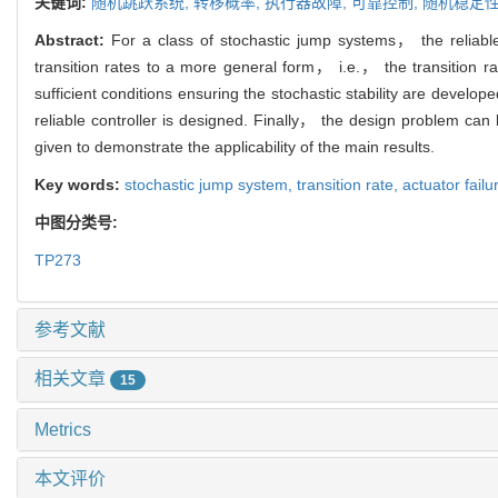
关键词:
随机跳跃系统,
转移概率,
执行器故障,
可靠控制,
随机稳定
Abstract:
For a class of stochastic jump systems， the reliable
transition rates to a more general form， i.e.， the transition 
sufficient conditions ensuring the stochastic stability are devel
reliable controller is designed. Finally， the design problem can 
given to demonstrate the applicability of the main results.
Key words:
stochastic jump system,
transition rate,
actuator failu
中图分类号:
TP273
参考文献
相关文章
15
Metrics
本文评价