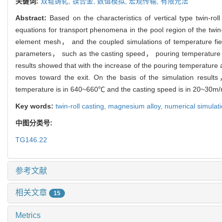
关键词:
双辊铸轧,
镁合金,
数值模拟,
宏观传输,
有限元法
Abstract:
Based on the characteristics of vertical type twin-r
equations for transport phenomena in the pool region of the twin-
element mesh， and the coupled simulations of temperature field，
parameters， such as the casting speed， pouring temperature on t
results showed that with the increase of the pouring temperature a
moves toward the exit. On the basis of the simulation results
temperature is in 640~660℃ and the casting speed is in 20~30m/
Key words:
twin-roll casting,
magnesium alloy,
numerical simulat
中图分类号:
TG146.22
参考文献
相关文章
15
Metrics