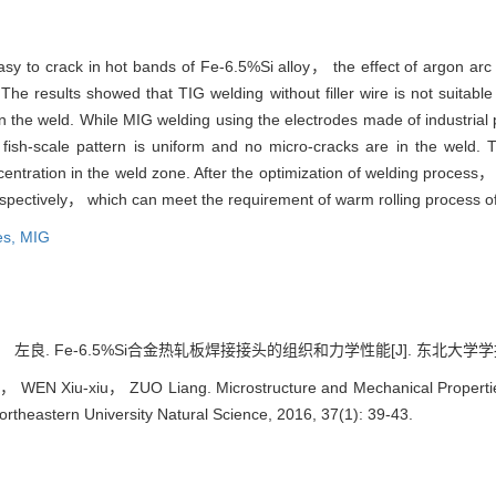
easy to crack in hot bands of Fe-6.5%Si alloy， the effect of argon ar
The results showed that TIG welding without filler wire is not suitable
 the weld. While MIG welding using the electrodes made of industrial 
ish-scale pattern is uniform and no micro-cracks are in the weld. T
concentration in the weld zone. After the optimization of welding process
spectively， which can meet the requirement of warm rolling process of
es,
MIG
良. Fe-6.5%Si合金热轧板焊接接头的组织和力学性能[J]. 东北大学学报:自然科学
， WEN Xiu-xiu， ZUO Liang. Microstructure and Mechanical Properties
ortheastern University Natural Science, 2016, 37(1): 39-43.