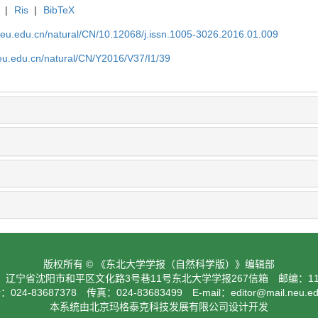
|
Ris
|
BibTeX
neu.edu.cn/natural/CN/10.12068/j.issn.1005-3026.2016.01.009
eu.edu.cn/natural/CN/Y2016/V37/I1/39
版权所有 © 《东北大学学报（自然科学版）》编辑部
：辽宁省沈阳市和平区文化路3号巷11号东北大学学报267信箱 邮编：110
024-83687378 传真：024-83683499 E-mail：
editor@mail.neu.e
本系统由北京玛格泰克科技发展有限公司设计开发