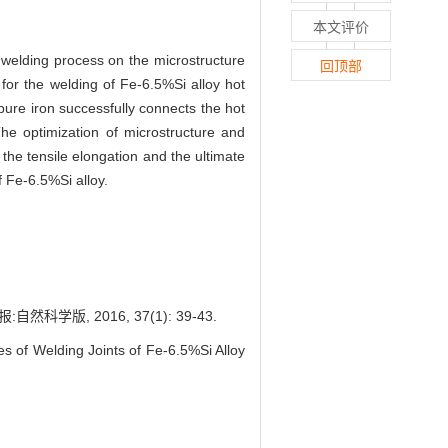
本文评价
c welding process on the microstructure
回顶部
 for the welding of Fe-6.5%Si alloy hot
pure iron successfully connects the hot
he optimization of microstructure and
， the tensile elongation and the ultimate
 Fe-6.5%Si alloy.
版, 2016, 37(1): 39-43.
 of Welding Joints of Fe-6.5%Si Alloy