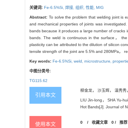
关键词:
Fe-6.5%Si,
焊接,
组织,
性能,
MIG
Abstract:
To solve the problem that welding joint is 
and mechanical properties of joints was investigated. 
bands because it produces a large number of cracks in
bands. The weld is continuous in the surface， the f
plasticity can be attributed to the dilution of silicon 
tensile strength of the joint are 5.5% and 280MPa， re
Key words:
Fe-6.5%Si,
weld,
microstructure,
properti
中图分类号:
TG115.62
柳金龙， 沙玉辉， 温秀秀， 左
引用本文
LIU Jin-long， SHA Yu-hui
Hot Bands[J]. Journal of N
0
/
收藏文章
0
/
推荐
使用本文