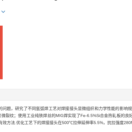
g
裂纹的问题，研究了不同氩弧焊工艺对焊接接头显微组织和力学性能的影响规
量显微裂纹；使用工业纯铁焊丝的MIG焊实现了Fe-6.5%Si合金热轧板
法.优化工艺下的焊接接头在500℃拉伸延伸率5.5%，抗拉强度280MP