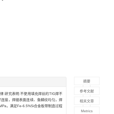
摘要
参考文献
律.研究表明:不使用填充焊丝的TIG焊不
的良好连接，焊缝表面连续、鱼鳞纹均匀，焊
相关文章
a，满足Fe-6.5%Si合金板带制造过程
Metrics