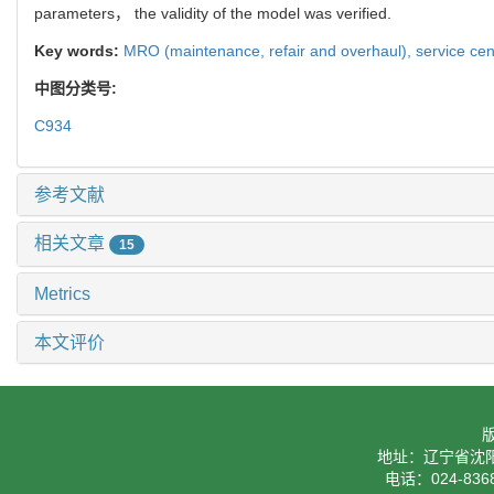
关键词:
MRO,
服务中心,
多技能员工,
调度,
非线性整数规划
Abstract:
The resources scheduled affect the profit of MRO (ma
optimization scheduling problem of multi-skilled workforce workin
multi-skilled workforce scheduling optimization model was establ
characteristics of integer variables， the model was lineari
parameters， the validity of the model was verified.
Key words:
MRO (maintenance,
refair and overhaul),
service cen
中图分类号:
C934
参考文献
相关文章
15
Metrics
本文评价