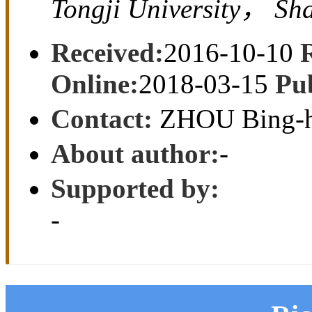
School of Mechanical 
Tongji University， S
Received:
2016-10-10
Online:
2018-03-15
Pu
Contact:
ZHOU Bing-h
About author:
-
Supported by:
-