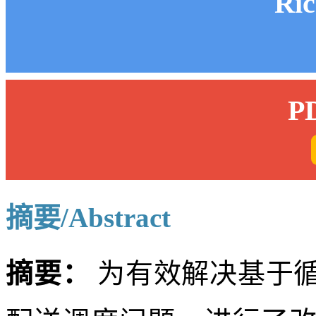
Ri
P
摘要/Abstract