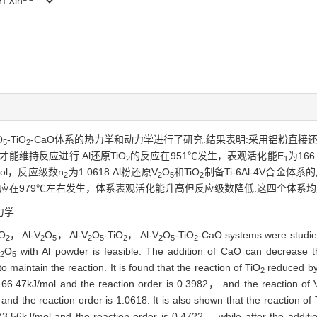
I Xin
O
-TiO
-CaO体系的热力学和动力学进行了研究.结果表明:采用铝粉直接还
5
2
能维持反应进行.Al还原TiO
的反应在951℃发生，表观活化能E
为166
2
1
/mol，反应级数n
为1.0618.Al粉还原V
O
和TiO
制备Ti-6Al-4V合金体
2
2
5
2
后，反应在979℃左右发生，体系表观活化能升高但反应级数降低.这四个体系均
力学
iO
， Al-V
O
， Al-V
O
-TiO
， Al-V
O
-TiO
-CaO systems were studied
2
2
5
2
5
2
2
5
2
V
O
with Al powder is feasible. The addition of CaO can decrease t
2
5
maintain the reaction. It is found that the reaction of TiO
reduced by 
2
66.47kJ/mol and the reaction order is 0.3982， and the reaction of 
nd the reaction order is 1.0618. It is also shown that the reaction of 
.56kJ/mol and the reaction order is 0.4722， while after the additi