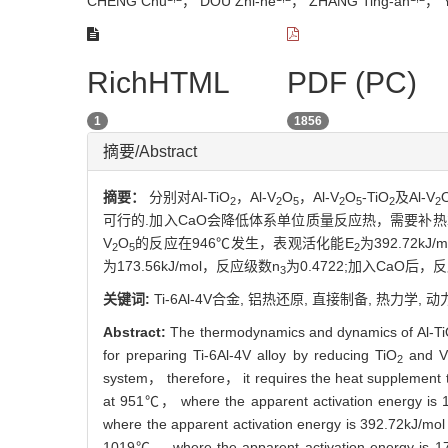
CHENG Chu
， DOU Zhi-he
， ZHANG Ting-an
， Y
RichHTML
PDF (PC)
1
1856
摘要/Abstract
摘要：
分别对Al-TiO
，Al-V
O
，Al-V
O
-TiO
及Al-V
2
2
5
2
5
2
2
可行的.加入CaO会降低体系单位质量反应热，需要补热才
V
O
的反应在946℃发生，表观活化能E
为392.72kJ
2
5
2
为173.56kJ/mol，反应级数n
为0.4722;加入CaO
3
关键词:
Ti-6Al-4V合金,
铝热还原,
直接制备,
热力学,
动
Abstract:
The thermodynamics and dynamics of Al-T
for preparing Ti-6Al-4V alloy by reducing TiO
and 
2
system， therefore， it requires the heat supplement to 
at 951℃， where the apparent activation energy is 1
where the apparent activation energy is 392.72kJ/mol a
1019℃， where the apparent activation energy is 173