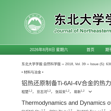
2026年8月8日 星期六
首页
期
东北大学学报:自然科学版
››
2018
,
Vol. 39
››
Issue (5)
: 63
• 材料与冶金 •
铝热还原制备Ti-6Al-4V合金的
1,2
1,2
1,2
1,2
程楚
， 豆志河
， 张廷安
， 易新
Thermodynamics and Dynamics of 
1,2
1,2
1,2