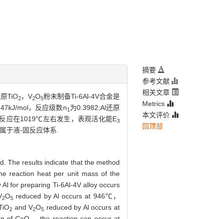
摘要
参考文献
相关文章
原TiO
，V
O
粉末制备Ti-6Al-4V合金是
2
2
5
Metrics
.47kJ/mol，反应级数n
为0.3982;Al还原
1
本文评价
系的反应在1019℃左右发生，表观活化能E
3
回顶部
属于液-固反应体系.
. The results indicate that the method
he reaction heat per unit mass of the
Al for preparing Ti-6Al-4V alloy occurs
V
O
reduced by Al occurs at 946℃，
2
5
TiO
and V
O
reduced by Al occurs at
2
2
5
on of CaO， the reaction can occur at