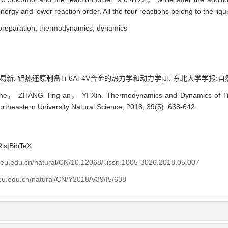
gy and lower reaction order. All the four reactions belong to the liqui
 preparation,
thermodynamics,
dynamics
 铝热还原制备Ti-6Al-4V合金的热力学和动力学[J]. 东北大学学报:自然科学版, 
 ZHANG Ting-an， YI Xin. Thermodynamics and Dynamics of Ti-6A
ortheastern University Natural Science, 2018, 39(5): 638-642.
Ris
|
BibTeX
neu.edu.cn/natural/CN/10.12068/j.issn.1005-3026.2018.05.007
neu.edu.cn/natural/CN/Y2018/V39/I5/638