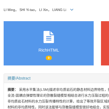
LI Ming， SHI Yi-tao， LI Xin， LIANG Li
RichHTML
0
摘要/Abstract
摘要：
采用水平集法(LSM)描述非均质岩石的静态材料边界特性，
全流-固耦合弹塑性理论的弥散裂缝模型相结合进行水力压裂过程的模拟
非均质岩石材料的水力压裂传播特性的计算，给出了等效开裂区域的
材料的非均质特性，同时该法能够与弥散裂缝模型很好地结合，实现