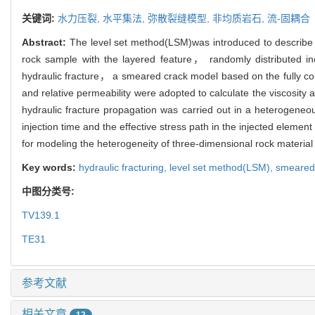
关键词:
水力压裂,
水平集法,
弥散裂缝模型,
非均质岩石,
流-固耦合
Abstract:
The level set method(LSM)was introduced to describe th
rock sample with the layered feature， randomly distributed incl
hydraulic fracture， a smeared crack model based on the fully co
and relative permeability were adopted to calculate the viscosity
hydraulic fracture propagation was carried out in a heterogeneo
injection time and the effective stress path in the injected elem
for modeling the heterogeneity of three-dimensional rock material 
Key words:
hydraulic fracturing,
level set method(LSM),
smeared
中图分类号:
TV139.1
TE31
参考文献
相关文章