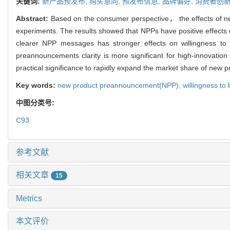
关键词:
新产品预发布,
购买意向,
预发布信息,
品牌偏好,
消费者创
Abstract:
Based on the consumer perspective， the effects of n
experiments. The results showed that NPPs have positive effects 
clearer NPP messages has stronger effects on willingness t
preannouncements clarity is more significant for high-innovation
practical significance to rapidly expand the market share of new 
Key words:
new product preannouncement(NPP),
willingness to
中图分类号:
C93
参考文献
相关文章
15
Metrics
本文评价