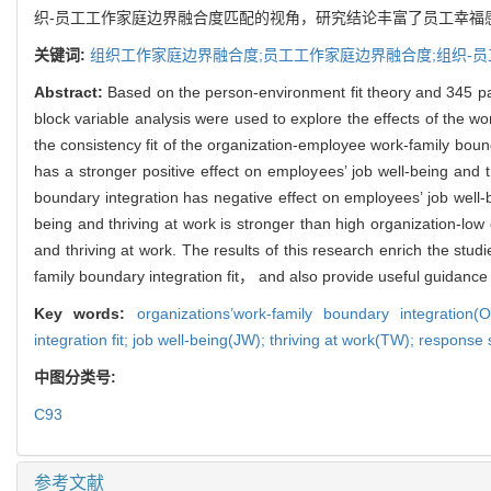
织-员工工作家庭边界融合度匹配的视角，研究结论丰富了员工幸福
关键词:
组织工作家庭边界融合度;员工工作家庭边界融合度;组织-员
Abstract:
Based on the person-environment fit theory and 345 p
block variable analysis were used to explore the effects of the wo
the consistency fit of the organization-employee work-family boun
has a stronger positive effect on employees’ job well-being and t
boundary integration has negative effect on employees’ job well-
being and thriving at work is stronger than high organization-low
and thriving at work. The results of this research enrich the stu
family boundary integration fit， and also provide useful guidance
Key words:
organizations’work-family boundary integration
integration fit; job well-being(JW); thriving at work(TW); response
中图分类号:
C93
参考文献