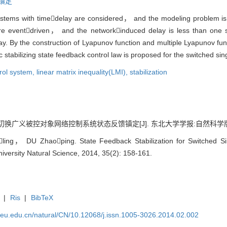
镇定
ystems with timedelay are considered， and the modeling problem is
are eventdriven， and the networkinduced delay is less than one
ay. By the construction of Lyapunov function and multiple Lyapunov fun
stabilizing state feedback control law is proposed for the switched sin
rol system,
linear matrix inequality(LMI),
stabilization
广义被控对象网络控制系统状态反馈镇定[J]. 东北大学学报:自然科学版, 2014, 
ing， DU Zhaoping. State Feedback Stabilization for Switched Sin
iversity Natural Science, 2014, 35(2): 158-161.
|
Ris
|
BibTeX
neu.edu.cn/natural/CN/10.12068/j.issn.1005-3026.2014.02.002