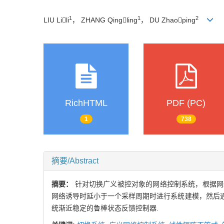
1
1
2
LIU Lili
， ZHANG Qingling
， DU Zhaoping
RichHTML
PDF (PC)
1
738
摘要/Abstract
摘要：
针对切换广义被控对象的网络控制系统，根据网
网络诱导时延小于一个采样周期时进行系统建模，然后
统渐近稳定的鲁棒状态反馈控制器.