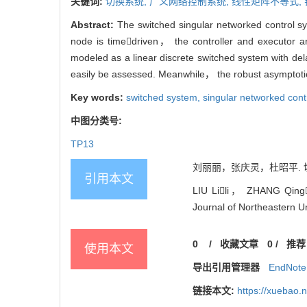
关键词:
切换系统,
广义网络控制系统,
线性矩阵不等式,
Abstract:
The switched singular networked control s
node is timedriven， the controller and executor 
modeled as a linear discrete switched system with del
easily be assessed. Meanwhile， the robust asymptotic 
Key words:
switched system,
singular networked cont
中图分类号:
TP13
刘丽丽，张庆灵，杜昭平. 切换
引用本文
LIU Lili， ZHANG Qingl
Journal of Northeastern Un
0
/
收藏文章
0
/
推荐
使用本文
导出引用管理器
EndNote
链接本文:
https://xuebao.