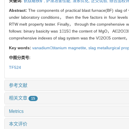
关键词:
钒钛磁铁矿,
炉渣冶金性能,
渣系优化,
正交试验,
综合加权
Abstract:
The components of practical blast furnace(BF) slag o
under laboratory conditions， then the five factors in four level
RTW melt property tester. Finally， through the comprehensive w
follows: binary basicity was 115， the content of MgO， Al2O
comprehensive indexes of slag system was the V2O5 content，
Key words:
vanadiumtitanium magnetite,
slag metallurgical pro
中图分类号:
TF524
参考文献
相关文章
15
Metrics
本文评价