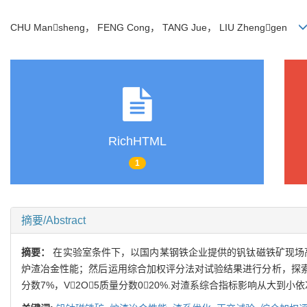
CHU Mansheng， FENG Cong， TANG Jue， LIU Zhenggen
RichHTML
1
摘要/Abstract
摘要：
在实验室条件下，以国内某钢铁企业提供的钒钛磁铁矿现场
炉渣冶金性能；然后运用综合加权评分法对试验结果进行分析，探索得出高炉
分数7%，V2O5质量分数020%.对渣系综合指标影响从大到小依次为: