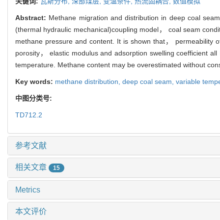
关键词:
瓦斯分布,
深部煤层,
变温条件,
热流固耦合,
数值模拟
Abstract:
Methane migration and distribution in deep coal sea
(thermal hydraulic mechanical)coupling model， coal seam conditio
methane pressure and content. It is shown that， permeability of 
porosity， elastic modulus and adsorption swelling coefficient all
temperature. Methane content may be overestimated without cons
Key words:
methane distribution,
deep coal seam,
variable temp
中图分类号:
TD712.2
参考文献
相关文章
15
Metrics
本文评价