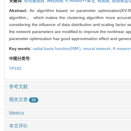
关键词:
径向基函数,
神经网络,
K-means++算法,
核函数,
数据密度
Abstract:
An algorithm based on parameter optimization(KV-R
algorithm， which makes the clustering algorithm more accurate
considering the influence of data distribution and scaling factor
the network parameters are modified to improve the nonlinear ap
parameter optimization has good approximation effect and generali
Key words:
radial basis function(RBF),
neural network,
K-means+
中图分类号:
TP183
参考文献
相关文章
15
Metrics
本文评价