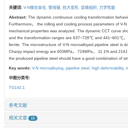
关键词:
V-N微合金化,
管线钢,
抗大变形,
显微组织,
力学性能
Abstract:
The dynamic continuous cooling transformation behavio
Furthermore， the rolling and cooling process parameters of V-N m
mechanical properties was analyzed. The dynamic CCT curve show
and the transformation ranges are 637~728℃ and 441~601℃， resp
ferrite. The microstructure of V-N microalloyed pipeline steel is
Charpy impact energy are 603MPa， 724MPa， 11.1% and 214J， resp
the produced pipeline steel should have a good combination of stre
Key words:
V-N microalloying,
pipeline steel,
high deformability,
m
中图分类号:
TG142.1
参考文献
相关文章
15