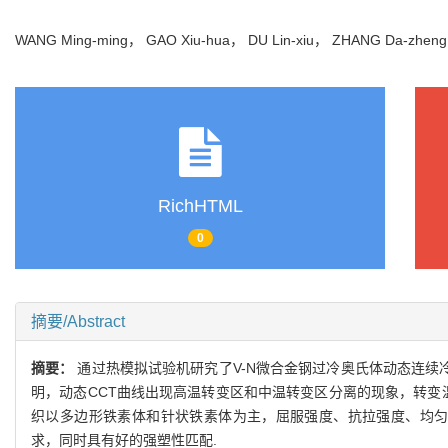
WANG Ming-ming， GAO Xiu-hua， DU Lin-xiu， ZHANG Da-zhe
RichHTML
0
摘要/Abstract
摘要：
通过热模拟试验机研究了V-N微合金钢过冷奥氏体动态连续
明，动态CCT曲线出现高温转变区和中温转变区分离的现象，转变温度范围
织以多边形铁素体和针状铁素体为主，屈服强度、抗拉强度、均匀延伸率和-2
求，同时具有好的强塑性匹配.