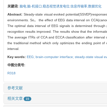
关键词:
脑电;脑-机接口;稳态视觉诱发电位;信息传输率;数据优化
Abstract:
Steady-state visual evoked potential(SSVEP)responses v
environments. So， the effect of EEG data interval on CCA(canonica
The optimal data interval of EEG signals is determined throug
recognition results improved. The results show that the informati
The average ITRs of CCA and ECCA classification after interval
the traditional method which only optimizes the ending point of
interval.
Key words:
EEG; brain-computer interface; steady-state visual ev
中图分类号:
R318
参考文献
相关文章
15