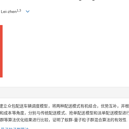
1,3
Lei-zhen
建立众包配送车辆调度模型，将两种配送模式有机结合，优势互补，并根
离和成本等角度，分别与传统配送模式、抢单配送模型和派单配送模型进
子群等算法优化结果进行比较，证明了蚁群-量子粒子群混合算法的有效性.