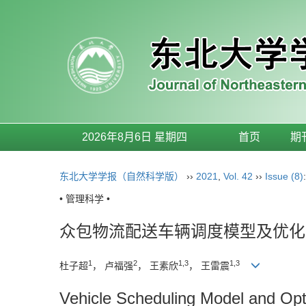
2026年8月6日 星期四
首页
期
东北大学学报（自然科学版）
››
2021
,
Vol. 42
››
Issue (8)
• 管理科学 •
众包物流配送车辆调度模型及优化
1
2
1,3
1,3
杜子超
， 卢福强
， 王素欣
， 王雷震
Vehicle Scheduling Model and Opti