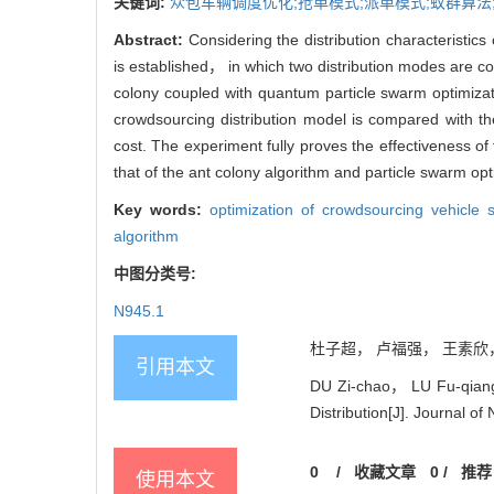
关键词:
众包车辆调度优化;抢单模式;派单模式;蚁群算法
Abstract:
Considering the distribution characteristi
is established， in which two distribution modes are c
colony coupled with quantum particle swarm optimiza
crowdsourcing distribution model is compared with th
cost. The experiment fully proves the effectiveness of
that of the ant colony algorithm and particle swarm op
Key words:
optimization of crowdsourcing vehicle
algorithm
中图分类号:
N945.1
杜子超， 卢福强， 王素欣， 王
引用本文
DU Zi-chao， LU Fu-qiang
Distribution[J]. Journal o
0
/
收藏文章
0
/
推荐
使用本文