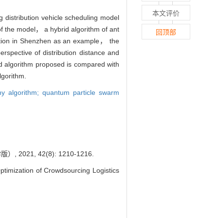
本文评价
 distribution vehicle scheduling model
f the model， a hybrid algorithm of ant
回顶部
bution in Shenzhen as an example， the
rspective of distribution distance and
rid algorithm proposed is compared with
lgorithm.
ny algorithm; quantum particle swarm
, 42(8): 1210-1216.
mization of Crowdsourcing Logistics