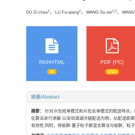
1
2
1,3
DU Zi-chao
， LU Fu-qiang
， WANG Su-xin
， WANG 
RichHTML
PDF (PC)
28
1722
摘要/Abstract
摘要：
针对众包抢单模式和众包派单模式的配送特点，
化算法进行求解.以深圳清湖冷链配送为例，从配送距
有效性;同时，将蚁群-量子粒子群混合算法与蚁群、粒