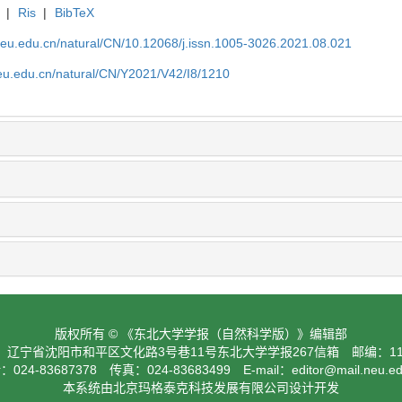
|
Ris
|
BibTeX
neu.edu.cn/natural/CN/10.12068/j.issn.1005-3026.2021.08.021
neu.edu.cn/natural/CN/Y2021/V42/I8/1210
版权所有 © 《东北大学学报（自然科学版）》编辑部
：辽宁省沈阳市和平区文化路3号巷11号东北大学学报267信箱 邮编：110
024-83687378 传真：024-83683499 E-mail：
editor@mail.neu.e
本系统由北京玛格泰克科技发展有限公司设计开发