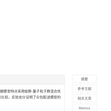
摘要
参考文献
据模型特点采用蚁群-量子粒子群混合优
行比较，实验充分证明了众包配送模型的
相关文章
Metrics