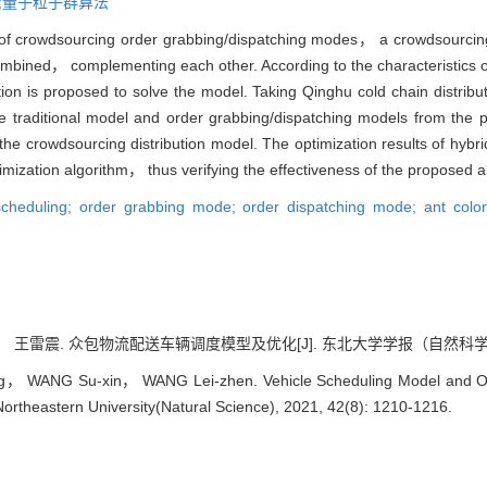
;量子粒子群算法
cs of crowdsourcing order grabbing/dispatching modes， a crowdsourcing
ombined， complementing each other. According to the characteristics o
tion is proposed to solve the model. Taking Qinghu cold chain distri
e traditional model and order grabbing/dispatching models from the pe
 the crowdsourcing distribution model. The optimization results of hyb
timization algorithm， thus verifying the effectiveness of the proposed a
 scheduling; order grabbing mode; order dispatching mode; ant colo
雷震. 众包物流配送车辆调度模型及优化[J]. 东北大学学报（自然科学版）, 2021
， WANG Su-xin， WANG Lei-zhen. Vehicle Scheduling Model and Opti
f Northeastern University(Natural Science), 2021, 42(8): 1210-1216.