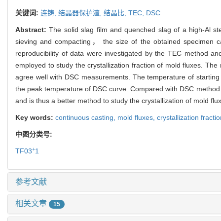
关键词:
连铸,
结晶器保护渣,
结晶比,
TEC,
DSC
Abstract:
The solid slag film and quenched slag of a high-Al stee
sieving and compacting， the size of the obtained specimen ca
reproducibility of data were investigated by the TEC method a
employed to study the crystallization fraction of mold fluxes. 
agree well with DSC measurements. The temperature of starting 
the peak temperature of DSC curve. Compared with DSC method， t
and is thus a better method to study the crystallization of mold flu
Key words:
continuous casting,
mold fluxes,
crystallization fracti
中图分类号:
+
TF03
1
参考文献
相关文章
15