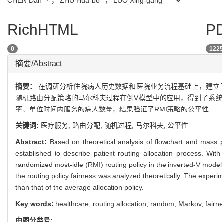
CHEN Dan
， ZHU Hua-bo
， LUO Xing-gang
RichHTML
PD
0
122
摘要/Abstract
摘要：
在调研分析住院病人历史数据和医院业务流程基础上，建立了病人流路
随机路由分配策略的马尔科夫过程在倒V模型中的应用，得到了系统
率、单位时间内服务的病人数量，结果验证了RMI策略的公平性.
关键词:
医疗服务,
路由分配,
随机过程,
马尔科夫,
公平性
Abstract:
Based on theoretical analysis of flowchart and mass
established to describe patient routing allocation process. Wit
randomized most-idle (RMI) routing policy in the inverted-V mode
the routing policy fairness was analyzed theoretically. The exper
than that of the average allocation policy.
Key words:
healthcare,
routing allocation,
random,
Markov,
fairn
中图分类号: