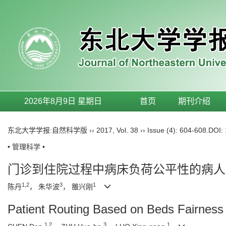
2026年8月9日 星期日
首页
期刊介绍
东北大学学报:自然科学版
››
2017
,
Vol. 38
››
Issue (4)
: 604-608.
DOI:
• 管理科学 •
门诊到住院过程中病床负荷公平性的病人
1,2
3
1
陈丹
， 朱华波
， 雒兴刚
Patient Routing Based on Beds Fairness 
1,2
3
1