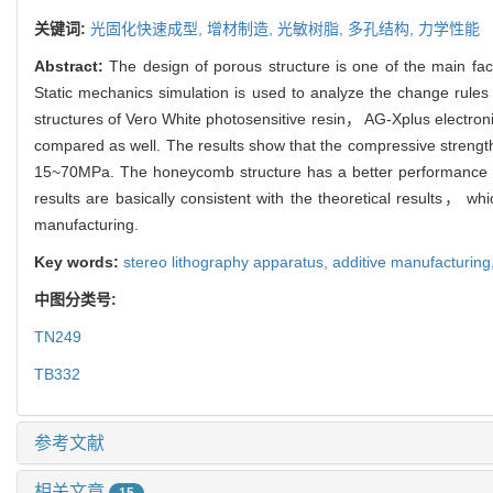
关键词:
光固化快速成型,
增材制造,
光敏树脂,
多孔结构,
力学性能
Abstract:
The design of porous structure is one of the main fac
Static mechanics simulation is used to analyze the change rules o
structures of Vero White photosensitive resin， AG-Xplus electroni
compared as well. The results show that the compressive strength 
15~70MPa. The honeycomb structure has a better performance t
results are basically consistent with the theoretical results， wh
manufacturing.
Key words:
stereo lithography apparatus,
additive manufacturing
中图分类号:
TN249
TB332
参考文献
相关文章